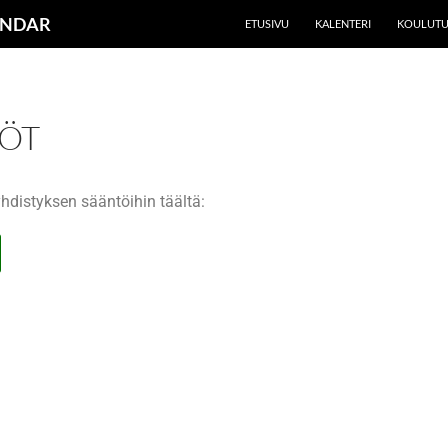
UNDAR
ETUSIVU
KALENTERI
KOULUTU
ÖT
yhdistyksen sääntöihin täältä: