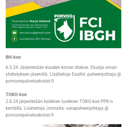
BH-koe
6.5.24 Järjestetään kuuden koiran iltakoe. Etusija oman
yhdistyksen jäsenillä. Lisätietoja Essiltä: puheenjohtaja @
porvoonpalveluskoirat.fi
TOKO-koe
2.6.24 järjestetään kaikkien luokkien TOKO-koe PPK:n
kentällä. Lisätietoja Jonnalta: varapuheenjohtaja @
porvoonpalveluskoirat.fi