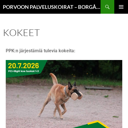
PORVOON PALVELUSKOIRAT – BORGÅ BRUKSHUNDAR
ENSISIJ
VALIKK
KOKEET
PPK:n järjestämiä tulevia kokeita: