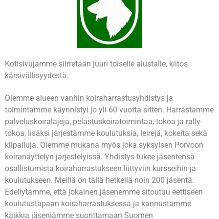
Kotisivujamme siirretään juuri toiselle alustalle, kiitos
kärsivällisyydestä.
Olemme alueen vanhin koiraharrastusyhdistys ja
toimintamme käynnistyi jo yli 60 vuotta sitten. Harrastamme
palveluskoiralajeja, pelastuskoiratoimintaa, tokoa ja rally-
tokoa, lisäksi järjestämme koulutuksia, leirejä, kokeita sekä
kilpailuja. Olemme mukana myös joka syksyisen Porvoon
koiranäyttelyn järjestelyissä. Yhdistys tukee jäsentensä
osallistumista koiraharrastukseen liittyviin kursseihin ja
koulutukseen. Meillä on tällä hetkellä noin 200 jäsentä.
Edellytämme, että jokainen jäsenemme sitoutuu eettiseen
koulutustapaan koiraharrastuksessa ja kannustamme
kaikkia jäseniämme suorittamaan Suomen