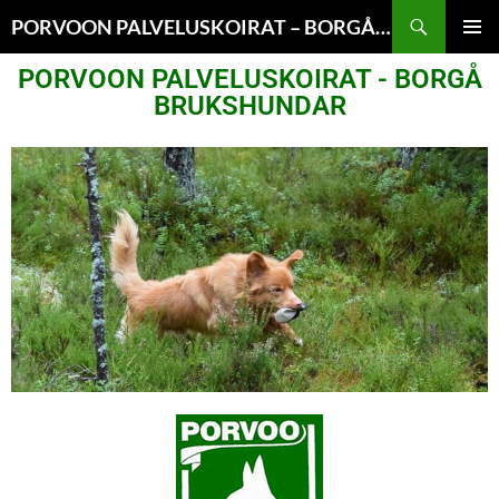
PORVOON PALVELUSKOIRAT – BORGÅ BRUKSHUNDAR
ENSISIJ
PORVOON PALVELUSKOIRAT - BORGÅ
VALIKK
BRUKSHUNDAR