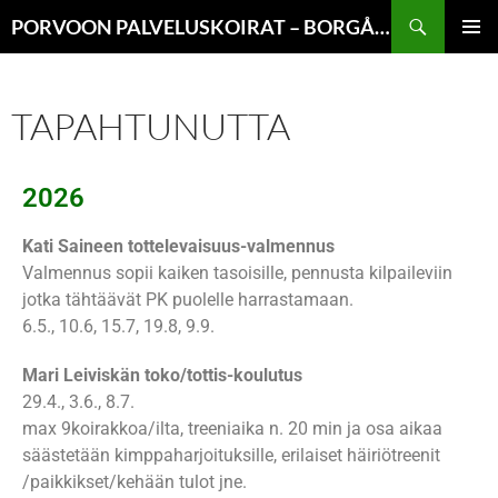
PORVOON PALVELUSKOIRAT – BORGÅ BRUKSHUNDAR
ENSISIJ
VALIKK
TAPAHTUNUTTA
2026
Kati Saineen tottelevaisuus-valmennus
Valmennus sopii kaiken tasoisille, pennusta kilpaileviin
jotka tähtäävät PK puolelle harrastamaan.
6.5., 10.6, 15.7, 19.8, 9.9.
Mari Leiviskän toko/tottis-koulutus
29.4., 3.6., 8.7.
max 9koirakkoa/ilta, treeniaika n. 20 min ja osa aikaa
säästetään kimppaharjoituksille, erilaiset häiriötreenit
/paikkikset/kehään tulot jne.