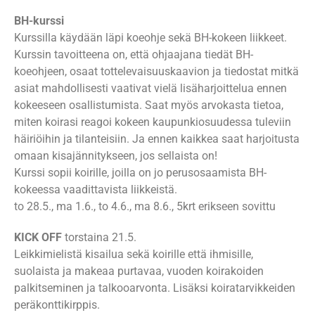
BH-kurssi
Kurssilla käydään läpi koeohje sekä BH-kokeen liikkeet.
Kurssin tavoitteena on, että ohjaajana tiedät BH-
koeohjeen, osaat tottelevaisuuskaavion ja tiedostat mitkä
asiat mahdollisesti vaativat vielä lisäharjoittelua ennen
kokeeseen osallistumista. Saat myös arvokasta tietoa,
miten koirasi reagoi kokeen kaupunkiosuudessa tuleviin
häiriöihin ja tilanteisiin. Ja ennen kaikkea saat harjoitusta
omaan kisajännitykseen, jos sellaista on!
Kurssi sopii koirille, joilla on jo perusosaamista BH-
kokeessa vaadittavista liikkeistä.
to 28.5.,
ma 1.6.,
to 4.6.,
ma 8.6., 5krt erikseen sovittu
KICK OFF
torstaina 21.5.
Leikkimielistä kisailua sekä koirille että ihmisille,
suolaista ja makeaa purtavaa, vuoden koirakoiden
palkitseminen ja talkooarvonta. Lisäksi koiratarvikkeiden
peräkonttikirppis.