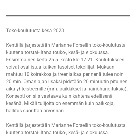
Toko-koulutusta kesä 2023
Kentällä järjestetään Marianne Forsellin toko-koulutusta
kuutena torstai-iltana touko-, kesä- ja elokuussa.
Ensimmäinen kerta 25.5. kesto klo 17-21. Koulutukseen
voivat osallistua kaiken tasoiset tokoilijat. Mukaan
mahtuu 10 koirakkoa ja treeniaikaa per nenä tulee noin
20 min. Oman ajan lisäksi pidetään 20 minuutin pituinen
aika yhteistreenille (mm. paikkikset ja häiriöharjoituksia).
Konsepti on siis vastaava kuin kahtena edellisenä
kesänä. Mikäli tulijoita on enemmän kuin paikkoja,
hallitus suorittaa arvonnan.
Kentällä järjestetään Marianne Forsellin toko-koulutusta
kuutena torstai-iltana touko-, kesä- ja elokuussa.