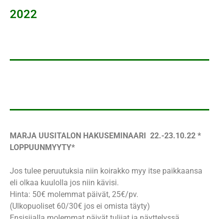
2022
MARJA UUSITALON HAKUSEMINAARI 22.-23.10.22 *
LOPPUUNMYYTY*
Jos tulee peruutuksia niin koirakko myy itse paikkaansa
eli olkaa kuulolla jos niin kävisi.
Hinta: 50€ molemmat päivät, 25€/pv.
(Ulkopuoliset 60/30€ jos ei omista täyty)
Ensisijalla molemmat päivät tulijat ja näyttelyssä