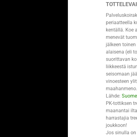
TOTTELEVA
Palveluskoirak
periaatteella 
kentällä. Koe 
menevät tuom
jälkeen toinen
alaisena (eli t
suorittavan ko
liikkeestä ist
seisomaan jää
vinoesteen yli
maahanmeno. T
Lähde:
Suomen
PK-tottiksen t
maanantai ilta
harrastajia tr
joukkoon!
Jos sinulla on