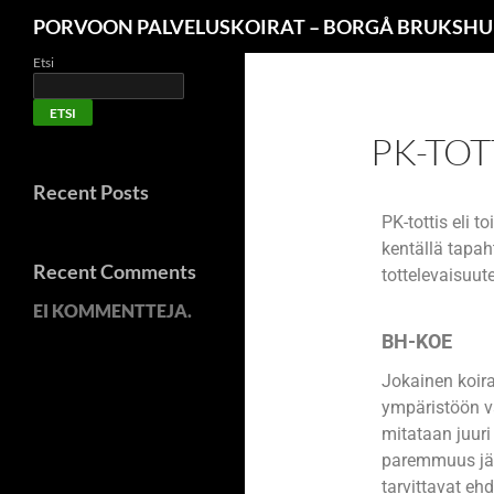
PORVOON PALVELUSKOIRAT – BORGÅ BRUKSH
Etsi
ETSI
PK-TOT
Recent Posts
PK-tottis eli 
kentällä tapa
Recent Comments
tottelevaisuute
EI KOMMENTTEJA.
BH-KOE
Jokainen koira
ympäristöön v
mitataan juuri 
paremmuus jär
tarvittavat eh