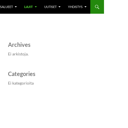
SALUEET
LAJIT
UUTISET
YHDISTYS
Archives
Ei arkistoja.
Categories
Ei kategorioita