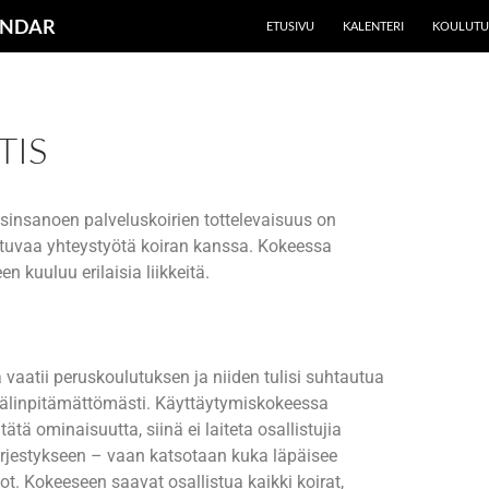
UNDAR
ETUSIVU
KALENTERI
KOULUTU
TIS
toisinsanoen palveluskoirien tottelevaisuus on
htuvaa yhteystyötä koiran kanssa. Kokeessa
en kuuluu erilaisia liikkeitä.
 vaatii peruskoulutuksen ja niiden tulisi suhtautua
älinpitämättömästi. Käyttäytymiskokeessa
tätä ominaisuutta, siinä ei laiteta osallistujia
jestykseen – vaan katsotaan kuka läpäisee
dot. Kokeeseen saavat osallistua kaikki koirat,