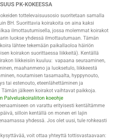
ISUUS PK-KOKEESSA
okeiden tottelevaisuusosio suoritetaan samalla
kuin BH. Suorittavia koirakoita on aina kaksi
alkaa ilmottautumisella, jossa molemmat koirakot
arin luokse yhdessä ilmottautumaan. Tämän
 koira lähtee tekemään paikallaoloa häiriön
oisen koirakon suorittaessa liikkeitä). Kentällä
irakon liikkeisiin kuuluu: vapaana seuraaminen,
uminen, maahanmeno ja luoksetulo, liikkeestä
minen, noutamisen tasamaalta, hyppynouto,
tys tai estenouto, eteenlähettäminen ja
ämän jälkeen koirakot vaihtavat paikkoja.
 Palveluskoiraliiton koeohje
reenaamiseen on varattu erityisesti kentältämme
päivä, silloin kentällä on monen eri lajin
eenaamassa yhdessä. Jos olet uusi, tule rohkeasti
 kysyttävää, voit ottaa yhteyttä tottisvastaavaan: