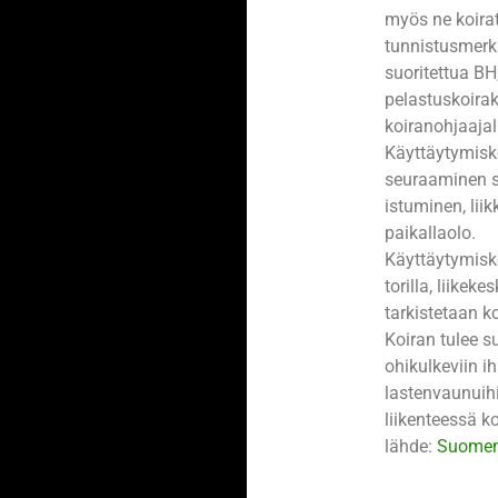
myös ne koirat,
tunnistusmerki
suoritettua BH
pelastuskoirak
koiranohjaajal
Käyttäytymisko
seuraaminen se
istuminen, li
paikallaolo.
Käyttäytymisko
torilla, liikek
tarkistetaan k
Koiran tulee s
ohikulkeviin ih
lastenvaunuihin
liikenteessä ko
lähde:
Suomen 